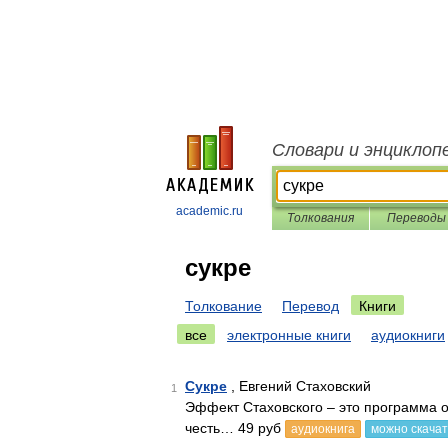
Словари и энциклоп
academic.ru
Толкования
Переводы
сукре
Толкование
Перевод
Книги
все
электронные книги
аудиокниги
Сукре
, Евгений Стаховский
1
Эффект Стаховского – это программа о
честь… 49 руб
аудиокнига
можно скачат