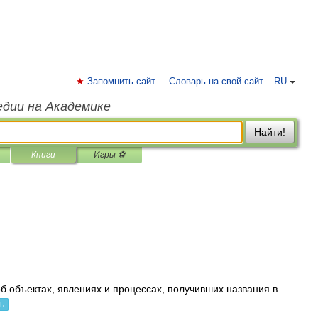
Запомнить сайт
Словарь на свой сайт
RU
едии на Академике
Найти!
Книги
Игры ⚽
б объектах, явлениях и процессах, получивших названия в
ь