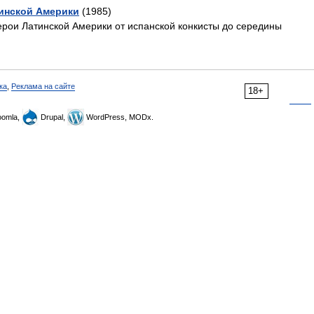
инской Америки
(1985)
ерои Латинской Америки от испанской конкисты до середины
ка
,
Реклама на сайте
18+
omla,
Drupal,
WordPress, MODx.